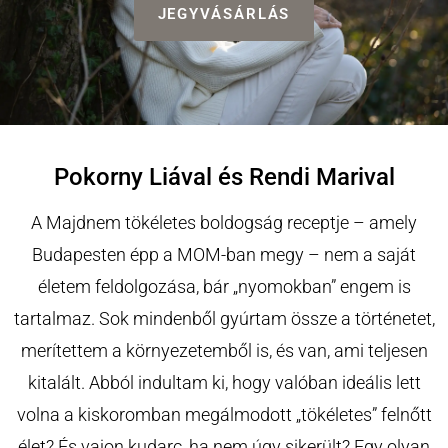
JEGYVÁSÁRLÁS
Pokorny Liával és Rendi Marival
A Majdnem tökéletes boldogság receptje – amely
Budapesten épp a MOM-ban megy – nem a saját
életem feldolgozása, bár „nyomokban” engem is
tartalmaz. Sok mindenből gyúrtam össze a történetet,
merítettem a környezetemből is, és van, ami teljesen
kitalált. Abból indultam ki, hogy valóban ideális lett
volna a kiskoromban megálmodott „tökéletes” felnőtt
élet? És vajon kudarc, ha nem úgy sikerült? Egy olyan