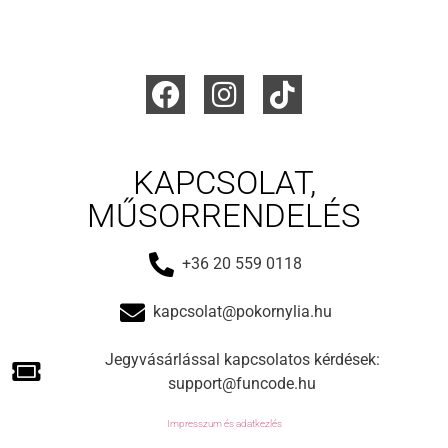
KAPCSOLAT,
MŰSORRENDELÉS
+36 20 559 0118
kapcsolat@pokornylia.hu
Jegyvásárlással kapcsolatos kérdések:
support@funcode.hu
Impresszum és adatkezlés