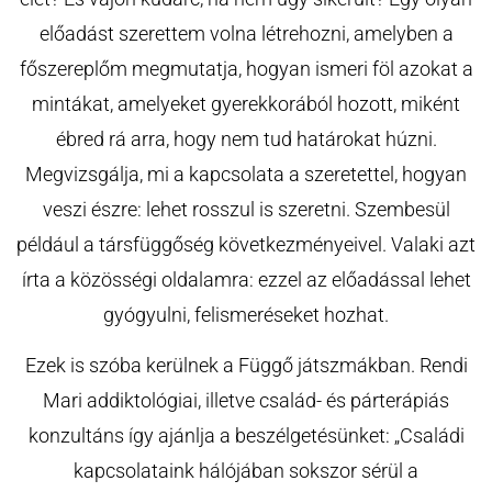
előadást szerettem volna létrehozni, amelyben a
főszereplőm megmutatja, hogyan ismeri föl azokat a
mintákat, amelyeket gyerekkorából hozott, miként
ébred rá arra, hogy nem tud határokat húzni.
Megvizsgálja, mi a kapcsolata a szeretettel, hogyan
veszi észre: lehet rosszul is szeretni. Szembesül
például a társfüggőség következményeivel. Valaki azt
írta a közösségi oldalamra: ezzel az előadással lehet
gyógyulni, felismeréseket hozhat.
Ezek is szóba kerülnek a Függő játszmákban. Rendi
Mari addiktológiai, illetve család- és párterápiás
konzultáns így ajánlja a beszélgetésünket: „Családi
kapcsolataink hálójában sokszor sérül a